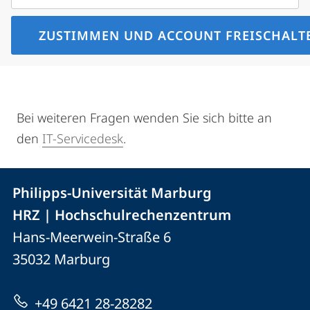
Bei weiteren Fragen wenden Sie sich bitte an
den
IT-Servicedesk
.
Kontakt
Kontaktinformationen
Philipps-Universität Marburg
der
und
HRZ | Hochschulrechenzentrum
Universität
Informationen
Hans-Meerwein-Straße 6
Marburg
35032
Marburg
zur
Website
+49 6421 28-28282